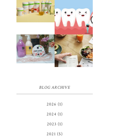
JUJUR
SETELAH
PENGALAMAN
HAMPIR 2
OPERASI
TAHUN
IMPAKSI GIGI
BERHENTI
DIET
HERBALIFE
REVIEW
PENGALAMAN
SCARLETT
DIET SEHAT
WHITENING
TANPA
BODY
MENYIKSA
LOTION,
HINGGA
BODY SCRUB
BERAT BADAN
DAN SHOWER
IDEAL
SCRUB | FIRST
IMPRESSION
BLOG ARCHIVE
2026
(1)
2024
(1)
2023
(1)
2021
(5)