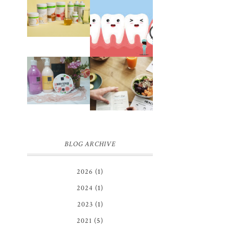
JUJUR
SETELAH
PENGALAMAN
HAMPIR 2
OPERASI
TAHUN
IMPAKSI GIGI
BERHENTI
DIET
HERBALIFE
REVIEW
PENGALAMAN
SCARLETT
DIET SEHAT
WHITENING
TANPA
BODY
MENYIKSA
LOTION,
HINGGA
BODY SCRUB
BERAT BADAN
DAN SHOWER
IDEAL
SCRUB | FIRST
IMPRESSION
BLOG ARCHIVE
2026
(1)
2024
(1)
2023
(1)
2021
(5)