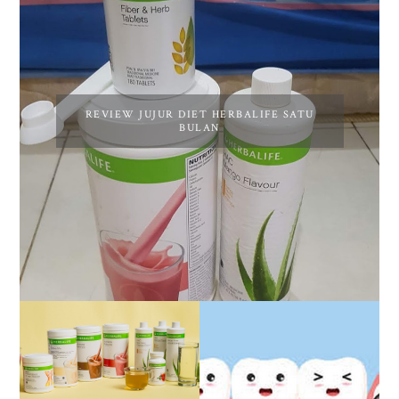
REVIEW JUJUR DIET HERBALIFE SATU
BULAN
REVIEW JUJUR
SETELAH HAMPIR 2
TAHUN BERHENTI DIET
HERBALIFE
PENGALAMAN OPERASI
IMPAKSI GIGI