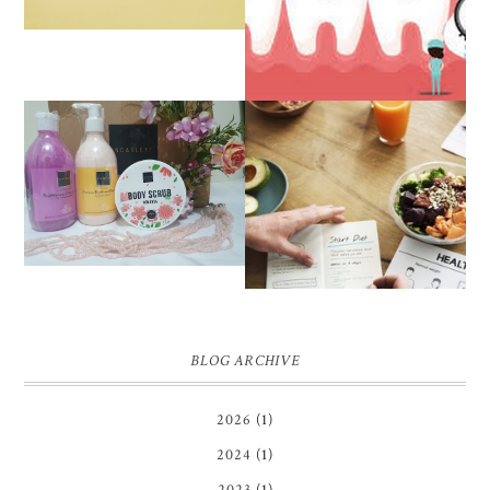
REVIEW SCARLETT
WHITENING BODY
PENGALAMAN DIET
LOTION, BODY SCRUB
SEHAT TANPA
DAN SHOWER SCRUB |
MENYIKSA HINGGA
FIRST IMPRESSION
BERAT BADAN IDEAL
BLOG ARCHIVE
2026
(1)
2024
(1)