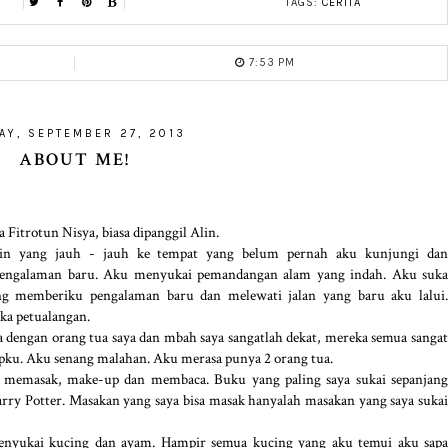
TAGS:
CERITA
7:53 PM
AY, SEPTEMBER 27, 2013
ABOUT ME!
Fitrotun Nisya, biasa dipanggil Alin.
in yang jauh - jauh ke tempat yang belum pernah aku kunjungi dan
engalaman baru. Aku menyukai pemandangan alam yang indah. Aku suka
ng memberiku pengalaman baru dan melewati jalan yang baru aku lalui.
uka petualangan.
 dengan orang tua saya dan mbah saya sangatlah dekat, mereka semua sangat
apku. Aku senang malahan. Aku merasa punya 2 orang tua.
 memasak, make-up dan membaca. Buku yang paling saya sukai sepanjang
rry Potter. Masakan yang saya bisa masak hanyalah masakan yang saya sukai
nyukai kucing dan ayam. Hampir semua kucing yang aku temui aku sapa