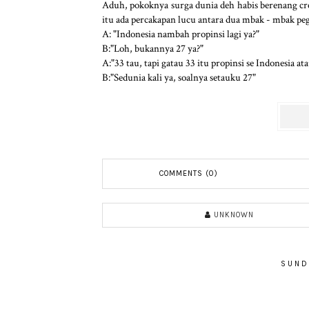
Aduh, pokoknya surga dunia deh habis berenang cr
itu ada percakapan lucu antara dua mbak - mbak pega
A: "Indonesia nambah propinsi lagi ya?"
B:"Loh, bukannya 27 ya?"
A:"33 tau, tapi gatau 33 itu propinsi se Indonesia at
B:"Sedunia kali ya, soalnya setauku 27"
COMMENTS (0)
UNKNOWN
SUND