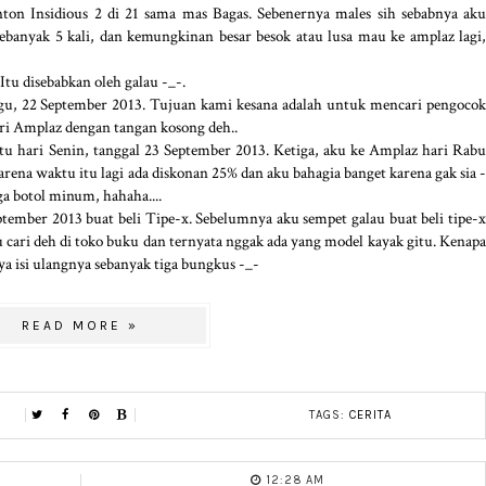
nton Insidious 2 di 21 sama mas Bagas. Sebenernya males sih sebabnya aku
anyak 5 kali, dan kemungkinan besar besok atau lusa mau ke amplaz lagi,
tu disebabkan oleh galau -_-.
, 22 September 2013. Tujuan kami kesana adalah untuk mencari pengocok
ari Amplaz dengan tangan kosong deh..
patu hari Senin, tanggal 23 September 2013. Ketiga, aku ke Amplaz hari Rabu
rena waktu itu lagi ada diskonan 25% dan aku bahagia banget karena gak sia -
ga botol minum, hahaha....
tember 2013 buat beli Tipe-x. Sebelumnya aku sempet galau buat beli tipe-x
ku cari deh di toko buku dan ternyata nggak ada yang model kayak gitu. Kenapa
a isi ulangnya sebanyak tiga bungkus -_-
READ MORE »
TAGS:
CERITA
12:28 AM