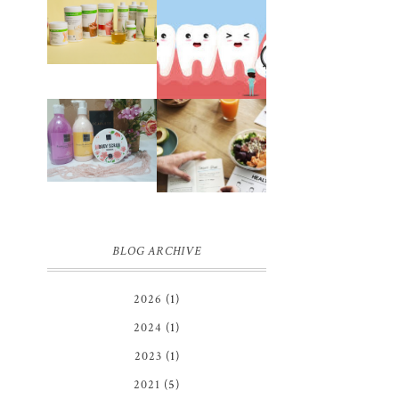
JUJUR
SETELAH
PENGALAMAN
HAMPIR 2
OPERASI
TAHUN
IMPAKSI GIGI
BERHENTI
DIET
HERBALIFE
REVIEW
PENGALAMAN
SCARLETT
DIET SEHAT
WHITENING
TANPA
BODY
MENYIKSA
LOTION,
HINGGA
BODY SCRUB
BERAT BADAN
DAN SHOWER
IDEAL
SCRUB | FIRST
IMPRESSION
BLOG ARCHIVE
2026
(1)
2024
(1)
2023
(1)
2021
(5)