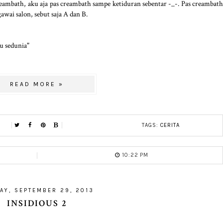
eambath, aku aja pas creambath sampe ketiduran sebentar -_-. Pas creambath
wai salon, sebut saja A dan B.
au sedunia"
READ MORE »
TAGS:
CERITA
10:22 PM
AY, SEPTEMBER 29, 2013
INSIDIOUS 2