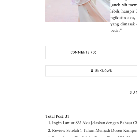
(aneh sih mem
lebih, hampir 
ngikutin aku,
yang dimasak 
beda :"
COMMENTS (0)
UNKNOWN
SU
Total Post: 31
Ingin Lanjut S3? Aku Jelaskan dengan Bahasa C
Review Setelah 1 Tahun Menjadi Dosen Kampu