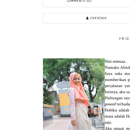
COMMENTS (0)
UNKNOWN
FRID
Haii semuaa..
Namaku Alinda 
Saya suka ma
memberikan p
perjalanan ya
Intinya, aku s
Hubungan saya
posesif terhad
Hobiku adalah
masa adalah Ha
saja.
Aku sangat me