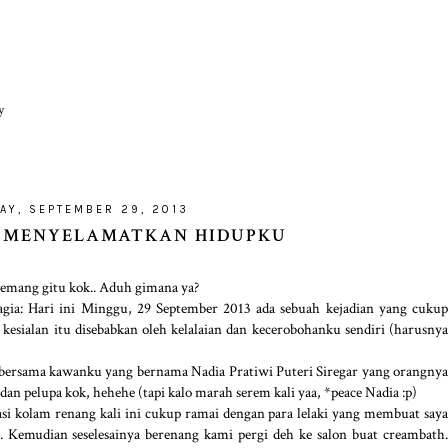
y
AY, SEPTEMBER 29, 2013
H MENYELAMATKAN HIDUPKU
i emang gitu kok.. Aduh gimana ya?
hagia: Hari ini Minggu, 29 September 2013 ada sebuah kejadian yang cukup
kesialan itu disebabkan oleh kelalaian dan kecerobohanku sendiri (harusnya
 bersama kawanku yang bernama Nadia Pratiwi Puteri Siregar yang orangnya
dan pelupa kok, hehehe (tapi kalo marah serem kali yaa, *peace Nadia :p)
asi kolam renang kali ini cukup ramai dengan para lelaki yang membuat saya
.. Kemudian seselesainya berenang kami pergi deh ke salon buat creambath.