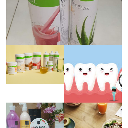
REVIEW JUJUR
SETELAH HAMPIR 2
TAHUN BERHENTI DIET
HERBALIFE
PENGALAMAN OPERASI
IMPAKSI GIGI
REVIEW SCARLETT
WHITENING BODY
PENGALAMAN DIET
LOTION, BODY SCRUB
SEHAT TANPA