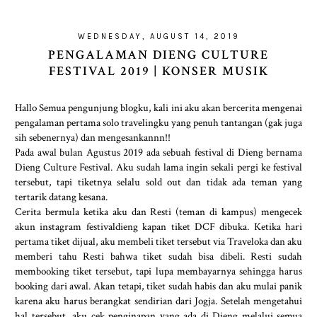
WEDNESDAY, AUGUST 14, 2019
PENGALAMAN DIENG CULTURE
FESTIVAL 2019 | KONSER MUSIK
Hallo Semua pengunjung blogku, kali ini aku akan bercerita mengenai
pengalaman pertama solo travelingku yang penuh tantangan (gak juga
sih sebenernya) dan mengesankannn!!
Pada awal bulan Agustus 2019 ada sebuah festival di Dieng bernama
Dieng Culture Festival. Aku sudah lama ingin sekali pergi ke festival
tersebut, tapi tiketnya selalu sold out dan tidak ada teman yang
tertarik datang kesana.
Cerita bermula ketika aku dan Resti (teman di kampus) mengecek
akun instagram festivaldieng kapan tiket DCF dibuka. Ketika hari
pertama tiket dijual, aku membeli tiket tersebut via Traveloka dan aku
memberi tahu Resti bahwa tiket sudah bisa dibeli. Resti sudah
membooking tiket tersebut, tapi lupa membayarnya sehingga harus
booking dari awal. Akan tetapi, tiket sudah habis dan aku mulai panik
karena aku harus berangkat sendirian dari Jogja. Setelah mengetahui
hal tersebut, aku cek penginapan yang ada di Dieng melalui semua