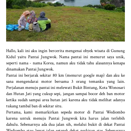
Hallo, kali ini aku ingin bercerita mengenai obyek wisata di Gunung
Kidul yaitu Pantai Jungwok. Nama pantai ini menurut saya unik,
seperti nama - nama Korea, namun aku tidak tahu alasannya kenapa
dinamakan Pantai Jungwok.
Pantai ini berjarak sekitar 80 km (menurut google map) dan aku ke
sana mengendarai motor bersama 3 orang temanku yang lain.
Perjalanan menuju pantai ini melewati Bukit Bintang, Kota Wonosari
dan Hutan Jati yang cukup sepi, jangan sampai bocor deh ban motor
ketika sudah sampai area hutan jati karena aku tidak melihat adanya
tukang tambal ban di sekitar situ.
Pertama, kami memarkirkan sepeda motor di Pantai Wediombo
karena untuk menuju Pantai Jungwok kita harus jalan terlebih
dahulu. Sebenarnya ada dua jalan sih, melalui bukit di dekat Pantai
Wediombo atau lewat jalan setapak dekat parkiran atas. Sebenarnya