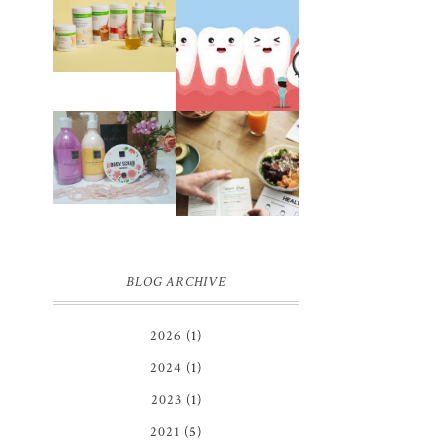
JUJUR
SETELAH
PENGALAMAN
HAMPIR 2
OPERASI
TAHUN
IMPAKSI GIGI
BERHENTI
DIET
HERBALIFE
REVIEW
PENGALAMAN
SCARLETT
DIET SEHAT
WHITENING
TANPA
BODY
MENYIKSA
LOTION,
HINGGA
BODY SCRUB
BERAT BADAN
DAN SHOWER
IDEAL
SCRUB | FIRST
IMPRESSION
BLOG ARCHIVE
2026
(1)
)
2024
(1)
i
2023
(1)
2021
(5)