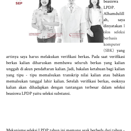
beasiswa
LPDP.
Alhamdulill
ah, saya
dinyatakan
l
olos seleksi
berbasis
komputer
(SBK)
yang
artinya saya harus melakukan verifikasi berkas
.
Pada saat verifikasi
berkas kalian diharuskan membawa seluruh berkas yang kalian
unggah di akun pendaftaran kalian. Jadi, bakalan ketahuan bagi kalian
yang tipu - tipu memalsukan transkrip nilai kalian atau bahkan
memalsukan tanggal lahir kalian. Setelah verifikasi berkas, esoknya
kalian akan dihadapkan dengan tantangan terbesar dalam seleksi
beasiswa LPDP yaitu seleksi substansi.
Mekanisme seleksi LPDP tahun ini memang agak berbeda dari tahun -