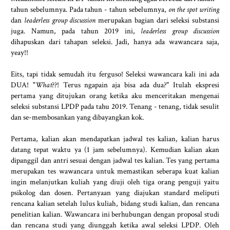
tahun sebelumnya. Pada tahun - tahun sebelumnya,
on the spot writing
dan
leaderless group discussion
merupakan bagian dari seleksi substansi
juga. Namun, pada tahun 2019 ini,
leaderless group discussion
dihapuskan dari tahapan seleksi. Jadi, hanya ada wawancara saja,
yeay!!
Eits, tapi tidak semudah itu ferguso! Seleksi wawancara kali ini ada
DUA! "
What
??! Terus ngapain aja bisa ada dua?" Itulah ekspresi
pertama yang ditujukan orang ketika aku menceritakan mengenai
seleksi substansi LPDP pada tahu 2019. Tenang - tenang, tidak sesulit
dan se-membosankan yang dibayangkan kok.
Pertama, kalian akan mendapatkan jadwal tes kalian, kalian harus
datang tepat waktu ya (1 jam sebelumnya). Kemudian kalian akan
dipanggil dan antri sesuai dengan jadwal tes kalian. Tes yang pertama
merupakan tes wawancara untuk memastikan seberapa kuat kalian
ingin melanjutkan kuliah yang diuji oleh tiga orang penguji yaitu
psikolog dan dosen. Pertanyaan yang diajukan standard meliputi
rencana kalian setelah lulus kuliah, bidang studi kalian, dan rencana
penelitian kalian. Wawancara ini berhubungan dengan proposal studi
dan rencana studi yang diunggah ketika awal seleksi LPDP. Oleh