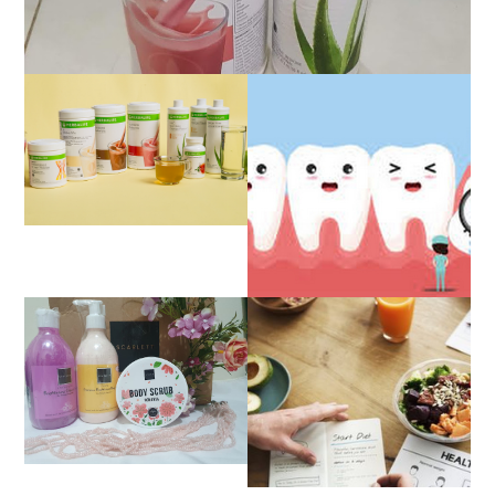
REVIEW JUJUR
SETELAH HAMPIR 2
TAHUN BERHENTI DIET
HERBALIFE
PENGALAMAN OPERASI
IMPAKSI GIGI
REVIEW SCARLETT
WHITENING BODY
PENGALAMAN DIET
LOTION, BODY SCRUB
SEHAT TANPA
DAN SHOWER SCRUB |
MENYIKSA HINGGA
FIRST IMPRESSION
BERAT BADAN IDEAL