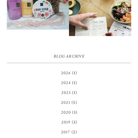
WHITENING BODY
PENGALAMAN DIET
LOTION, BODY SCRUB
SEHAT TANPA
DAN SHOWER SCRUB |
MENYIKSA HINGGA
FIRST IMPRESSION
BERAT BADAN IDEAL
BLOG ARCHIVE
2026
(1)
2024
(1)
2023
(1)
2021
(5)
2020
(3)
2019
(3)
2017
(2)