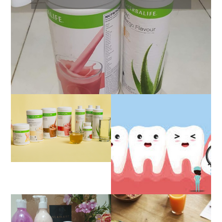
REVIEW JUJUR
SETELAH HAMPIR 2
TAHUN BERHENTI DIET
HERBALIFE
PENGALAMAN OPERASI
IMPAKSI GIGI
REVIEW SCARLETT