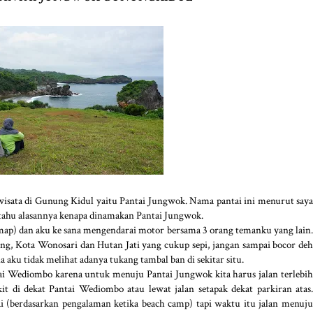
k wisata di Gunung Kidul yaitu Pantai Jungwok. Nama pantai ini menurut saya
 tahu alasannya kenapa dinamakan Pantai Jungwok.
 map) dan aku ke sana mengendarai motor bersama 3 orang temanku yang lain.
ang, Kota Wonosari dan Hutan Jati yang cukup sepi, jangan sampai bocor deh
a aku tidak melihat adanya tukang tambal ban di sekitar situ.
i Wediombo karena untuk menuju Pantai Jungwok kita harus jalan terlebih
kit di dekat Pantai Wediombo atau lewat jalan setapak dekat parkiran atas.
tai (berdasarkan pengalaman ketika beach camp) tapi waktu itu jalan menuju