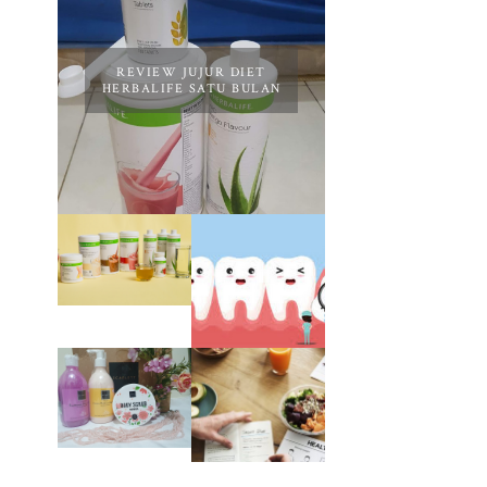
REVIEW JUJUR DIET
HERBALIFE SATU BULAN
REVIEW
JUJUR
SETELAH
PENGALAMAN
HAMPIR 2
OPERASI
TAHUN
IMPAKSI GIGI
BERHENTI
DIET
HERBALIFE
REVIEW
PENGALAMAN
SCARLETT
DIET SEHAT
WHITENING
TANPA
BODY
MENYIKSA
LOTION,
HINGGA
BODY SCRUB
BERAT BADAN
DAN SHOWER
IDEAL
SCRUB | FIRST
IMPRESSION