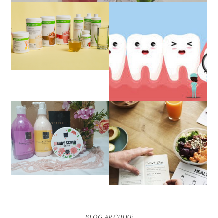
REVIEW JUJUR
SETELAH HAMPIR 2
TAHUN BERHENTI DIET
HERBALIFE
PENGALAMAN OPERASI
IMPAKSI GIGI
REVIEW SCARLETT
WHITENING BODY
PENGALAMAN DIET
LOTION, BODY SCRUB
SEHAT TANPA
DAN SHOWER SCRUB |
MENYIKSA HINGGA
FIRST IMPRESSION
BERAT BADAN IDEAL
BLOG ARCHIVE