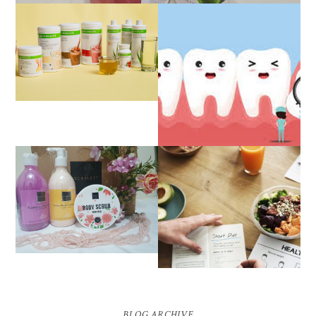
REVIEW JUJUR
SETELAH HAMPIR 2
TAHUN BERHENTI DIET
HERBALIFE
PENGALAMAN OPERASI
IMPAKSI GIGI
REVIEW SCARLETT
WHITENING BODY
PENGALAMAN DIET
LOTION, BODY SCRUB
SEHAT TANPA
DAN SHOWER SCRUB |
MENYIKSA HINGGA
FIRST IMPRESSION
BERAT BADAN IDEAL
BLOG ARCHIVE